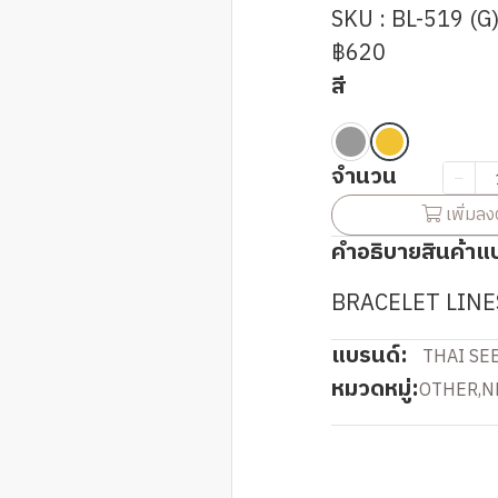
SKU : BL-519 (G
฿620
สี
จำนวน
เพิ่มลง
คำอธิบายสินค้าแ
BRACELET LIN
แบรนด์:
THAI SE
หมวดหมู่:
OTHER
,
N