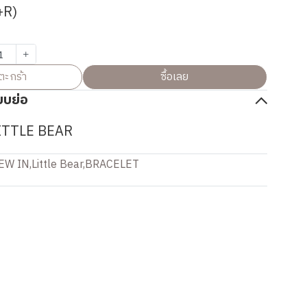
+R)
ตะกร้า
ซื้อเลย
บบย่อ
ITTLE BEAR
EW IN
,
Little Bear
,
BRACELET