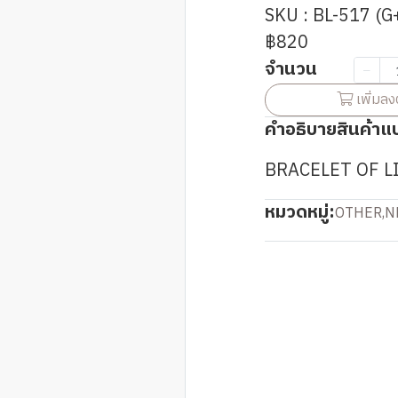
SKU : BL-517 (G
฿820
จำนวน
เพิ่มลง
คำอธิบายสินค้าแ
BRACELET OF L
หมวดหมู่:
OTHER
,
N