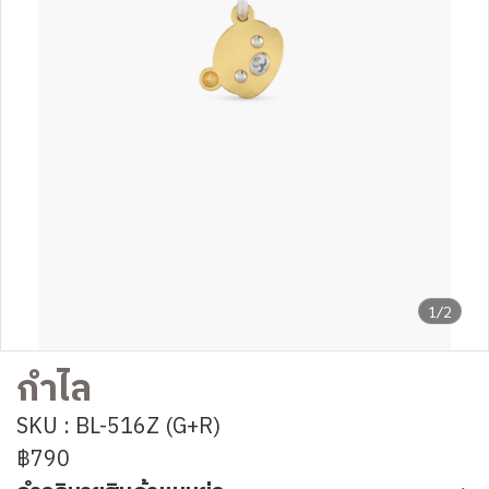
1/2
กำไล
SKU : BL-516Z (G+R)
฿790