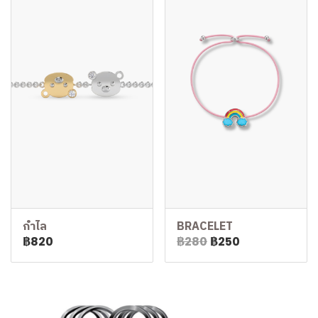
กำไล
BRACELET
฿820
฿280
฿250