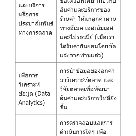
ข้อเสนอพิเศษ เกี่ยวกับ
และบริการ
สินค้าและบริการของ
หรือการ
ร้านค้า ให้แก่ลูกค้าผ่าน
ประชาสัมพันธ์
ทางอีเมล เอสเอ็มเอส
ทางการตลาด
และไปรษณีย์ (เมื่อเรา
ได้รับคำยินยอมโดยชัด
แจ้งจากท่านแล้ว)
การนำข้อมูลของลูกค้า
เพื่อการ
มาวิเคราะห์ตลาด และ
วิเคราะห์
วิจัยตลาดเพื่อพัฒนา
ข้อมูล (Data
สินค้าและบริการให้ดียิ่ง
Analytics)
ขึ้น
การตรวจสอบและการ
ดำเนินการใดๆ เพื่อ