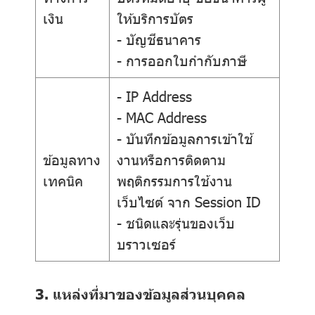
เงิน
ให้บริการบัตร
- บัญชีธนาคาร
- การออกใบกำกับภาษี
- IP Address
- MAC Address
- บันทึกข้อมูลการเข้าใช้
ข้อมูลทาง
งานหรือการติดตาม
เทคนิค
พฤติกรรมการใช้งาน
เว็บไซต์ จาก Session ID
- ชนิดและรุ่นของเว็บ
บราวเซอร์
3. แหล่งที่มาของข้อมูลส่วนบุคคล