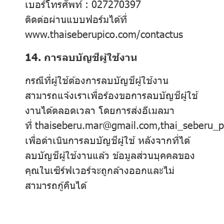
เบอร์โทรศัพท์ : 027270397
ติดต่อผ่านแบบฟอร์มได้ที่
www.thaiseberupico.com/contactus
14. การลบบัญชีผู้ใช้งาน
กรณีที่ผู้ใช้ต้องการลบบัญชีผู้ใช้งาน
สามารถแจ้งเราเพื่อร้องขอการลบบัญชีผู้ใช้
งานได้ตลอดเวลา โดยการส่งอีเมลมา
ที่ thaiseberu.mar@gmail.com,thai_seberu
เพื่อดำเนินการลบบัญชีผู้ใช้ หลังจากที่ได้
ลบบัญชีผู้ใช้งานแล้ว ข้อมูลส่วนบุคคลของ
คุณในเซิร์ฟเวอร์จะถูกล้างออกและไม่
สามารถกู้คืนได้