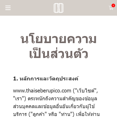
0
นโยบายความ
เป็นส่วนตัว
1. หลักการและวัตถุประสงค์
www.thaiseberupico.com ("เว็บไซต์",
"เรา") ตระหนักถึงความสำคัญของข้อมูล
ส่วนบุคคลและข้อมูลอื่นอันเกี่ยวกับผู้ใช้
บริการ ("ลูกค้า" หรือ "ท่าน") เพื่อให้ท่าน