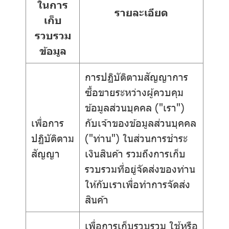
ในการ
รายละเอียด
เก็บ
รวบรวม
ข้อมูล
การปฏิบัติตามสัญญาการ
ซื้อขายระหว่างผู้ควบคุม
ข้อมูลส่วนบุคคล ("เรา")
เพื่อการ
กับเจ้าของข้อมูลส่วนบุคคล
ปฏิบัติตาม
("ท่าน") ในส่วนการชำระ
สัญญา
เงินสินค้า รวมถึงการเก็บ
รวบรวมที่อยู่จัดส่งของท่าน
ให้กับเราเพื่อทำการจัดส่ง
สินค้า
เพื่อการเก็บรวบรวม ใช้หรือ