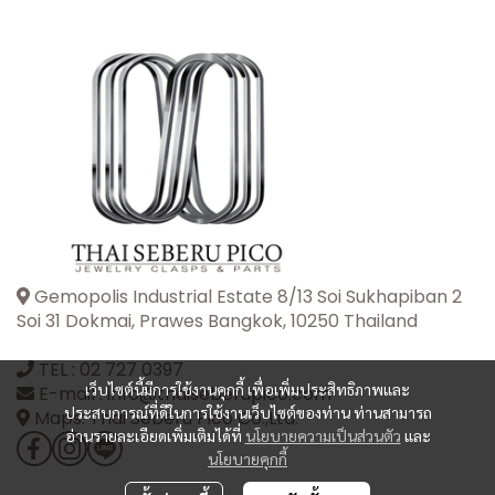
Gemopolis Industrial Estate 8/13 Soi Sukhapiban 2
Soi 31 Dokmai, Prawes Bangkok, 10250 Thailand
TEL :
02 727 0397
เว็บไซต์นี้มีการใช้งานคุกกี้ เพื่อเพิ่มประสิทธิภาพและ
E-mail : info@thaiseberupico.com
ประสบการณ์ที่ดีในการใช้งานเว็บไซต์ของท่าน ท่านสามารถ
Maps: Thai Seberu Pico Co.,Ltd.
อ่านรายละเอียดเพิ่มเติมได้ที่
นโยบายความเป็นส่วนตัว
และ
นโยบายคุกกี้