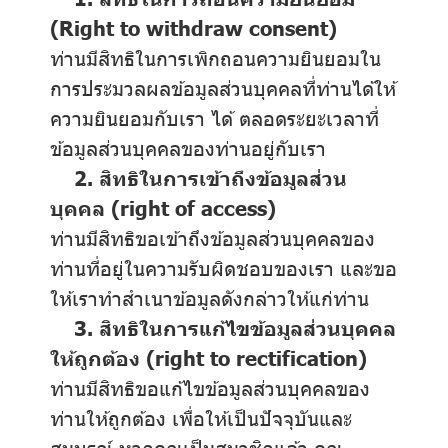
(Right to withdraw consent)
ท่านมีสิทธิในการเพิกถอนความยินยอมใน
การประมวลผลข้อมูลส่วนบุคคลที่ท่านได้ให้
ความยินยอมกับเรา ได้ ตลอดระยะเวลาที่
ข้อมูลส่วนบุคคลของท่านอยู่กับเรา
2. สิทธิในการเข้าถึงข้อมูลส่วน
บุคคล (right of access)
ท่านมีสิทธิขอเข้าถึงข้อมูลส่วนบุคคลของ
ท่านที่อยู่ในความรับผิดชอบของเรา และขอ
ให้เราทำสำเนาข้อมูลดังกล่าวให้แก่ท่าน
3. สิทธิในการแก้ไขข้อมูลส่วนบุคคล
ให้ถูกต้อง (right to rectification)
ท่านมีสิทธิขอแก้ไขข้อมูลส่วนบุคคลของ
ท่านให้ถูกต้อง เพื่อให้เป็นปัจจุบันและ
สมบูรณ์ หากคุณเป็นสมาชิกแล้ว คุณ