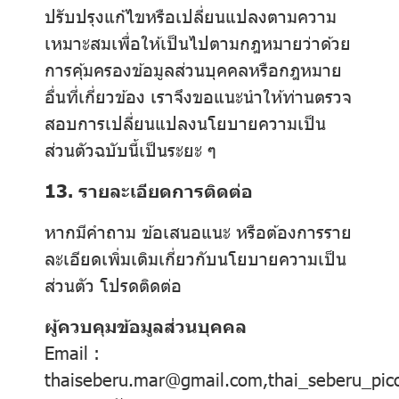
ปรับปรุงแก้ไขหรือเปลี่ยนแปลงตามความ
เหมาะสมเพื่อให้เป็นไปตามกฎหมายว่าด้วย
การคุ้มครองข้อมูลส่วนบุคคลหรือกฎหมาย
อื่นที่เกี่ยวข้อง เราจึงขอแนะนำให้ท่านตรวจ
สอบการเปลี่ยนแปลงนโยบายความเป็น
ส่วนตัวฉบับนี้เป็นระยะ ๆ
13. รายละเอียดการติดต่อ
หากมีคำถาม ข้อเสนอแนะ หรือต้องการราย
ละเอียดเพิ่มเติมเกี่ยวกับนโยบายความเป็น
ส่วนตัว โปรดติดต่อ
ผู้ควบคุมข้อมูลส่วนบุคคล
Email :
thaiseberu.mar@gmail.com,thai_seberu_pi