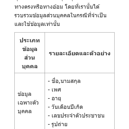
ทางตรงหรือทางอ้อม โดยที่เรานั้นได้
รวบรวมข้อมูลส่วนบุคคลในกรณีที่จำเป็น
และใช้ข้อมูลเท่านั้น
ประเภท
ข้อมูล
รายละเอียดและตัวอย่าง
ส่วน
บุคคล
- ชื่อ,นามสกุล
- เพศ
ข้อมูล
- อายุ
เฉพาะตัว
- วันเดือนปีเกิด
บุคคล
- เลขประจำตัวประชาชน
- รูปถ่าย