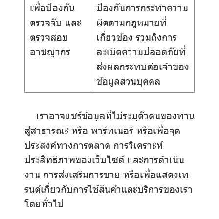
เพื่อป้องกัน
ป้องกันการกระทำความ
ตรวจจับ และ
ผิดตามกฎหมายที่
ตรวจสอบ
เกี่ยวข้อง รวมถึงการ
อาชญากร
ละเมิดความปลอดภัยที่
ส่งผลกระทบต่อเจ้าของ
ข้อมูลส่วนบุคคล
เราอาจแชร์ข้อมูลที่ไม่ระบุตัวตนของท่าน
สู่สาธารณะ หรือ พาร์ทเนอร์ หรือเพื่อจุด
ประสงค์ทางการตลาด การวิเคราะห์
ประสิทธิภาพของเว็บไซต์ และการดำเนิน
งาน การส่งเสริมการขาย หรือเพื่อแสดงเท
รนด์เกี่ยวกับการใช้สินค้าและบริการของเรา
โดยทั่วไป