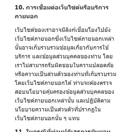
10. การเชื่อมต่อเว็บไซต์หรือบริการ
ภายนอก
เว็บไซต์ของเราอาจมีลิงก์เชื่อมโยงไปยัง
เว็บไซต์ภายนอกซึ่งเว็บไซต์ภายนอกเหล่า
นั้นอาจเก็บรวบรวมข้อมูลเกี่ยวกับการใช้
บริการ และข้อมูลส่วนบุคคลของท่าน โดย
เราไม่สามารถรับผิดชอบในความปลอดภัย
หรือความเป็นส่วนตัวของท่านที่เก็บรวบรวม
โดยเว็บไซต์ภายนอกได้ ท่านจะต้องตรวจ
สอบนโยบายคุ้มครองข้อมูลส่วนบุคคลของ
เว็บไซต์ภายนอกเหล่านั้น และปฏิบัติตาม
นโยบายความเป็นส่วนตัวที่ปรากฏใน
เว็บไซต์ภายนอกนั้น ๆ แทน
11. ในกรณีที่ท่านปฏิเสธการยินยอม