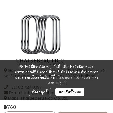
เว็บไซต์นี้มีการใช้งานคุกกี้ เพื่อเพิ่มประสิทธิภาพและ
Gemopolis Industrial Estate 8/13 Soi Sukhapiban 2
ประสบการณ์ที่ดีในการใช้งานเว็บไซต์ของท่าน ท่านสามารถ
Soi 31 Dokmai, Prawes Bangkok, 10250 Thailand
อ่านรายละเอียดเพิ่มเติมได้ที่
นโยบายความเป็นส่วนตัว
และ
นโยบายคุกกี้
TEL :
02 727 0397
ตั้งค่าคุกกี้
ยอมรับทั้งหมด
E-mail : info@thaiseberupico.com
Maps: Thai Seberu Pico Co.,Ltd.
฿760