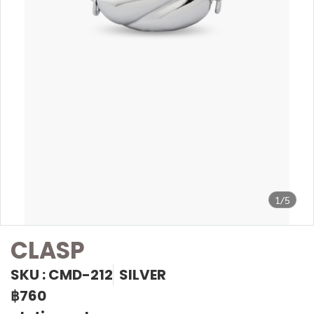
1/5
CLASP
SKU : CMD-212
SILVER
฿760