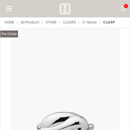
0
HOME
All Product
OTHER
CLASPS
C-Move
CLASP
Pre Order