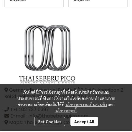
Gemopolis Industrial Estate 8/13 Soi Sukhapiban 2
เว็บไซต์นี้มีการใช้งานคุกกี้ เพื่อเพิ่มประสิทธิภาพและ
Soi 31 Dokmai, Prawes Bangkok, 10250 Thailand
ประสบการณ์ที่ดีในการใช้งานเว็บไซต์ของท่าน ท่านสามารถ
อ่านรายละเอียดเพิ่มเติมได้ที่
นโยบายความเป็นส่วนตัว
and
TEL :
02 727 0397
นโยบายคุกกี้
E-mail : info@thaiseberupico.com
Set Cookies
Accept All
Maps: Thai Seberu Pico Co.,Ltd.