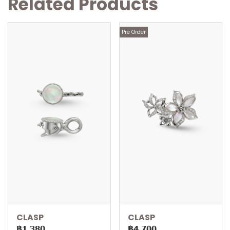
Related Products
Pre Order
CLASP
CLASP
฿1,380
฿4,700