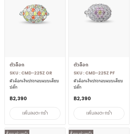
ตัวล็อก
ตัวล็อก
SKU : CMD-225Z OR
SKU : CMD-225Z PF
ตัวล็อกเงินประกอบแบบเสียบ
ตัวล็อกเงินประกอบแบบเสียบ
ปลั๊ก
ปลั๊ก
฿2,390
฿2,390
เพิ่มลงตะกร้า
เพิ่มลงตะกร้า
สั่งจองล่วงหน้า
สั่งจองล่วงหน้า