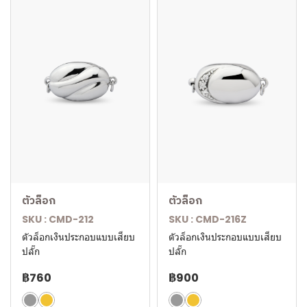
ตัวล็อก
ตัวล็อก
SKU : CMD-212
SKU : CMD-216Z
ตัวล็อกเงินประกอบแบบเสียบ
ตัวล็อกเงินประกอบแบบเสียบ
ปลั๊ก
ปลั๊ก
฿760
฿900