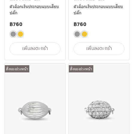
ตัวล็อกเงินประกอบแบบเสียบ
ตัวล็อกเงินประกอบแบบเสียบ
ปลั๊ก
ปลั๊ก
฿760
฿760
เพิ่มลงตะกร้า
เพิ่มลงตะกร้า
สั่งจองล่วงหน้า
สั่งจองล่วงหน้า