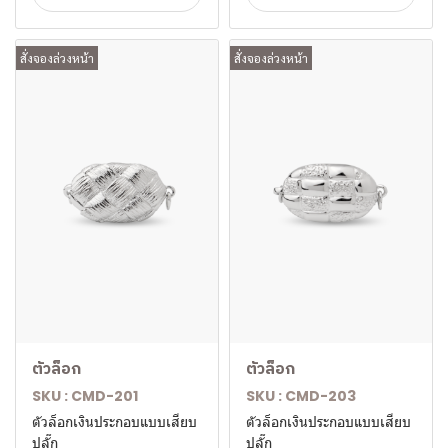
สั่งจองล่วงหน้า
สั่งจองล่วงหน้า
ตัวล็อก
ตัวล็อก
SKU : CMD-201
SKU : CMD-203
ตัวล็อกเงินประกอบแบบเสียบ
ตัวล็อกเงินประกอบแบบเสียบ
ปลั๊ก
ปลั๊ก