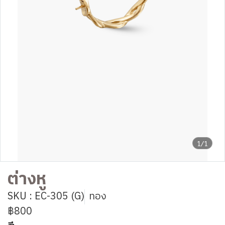
1/1
ต่างหู
SKU : EC-305 (G)
ทอง
฿800