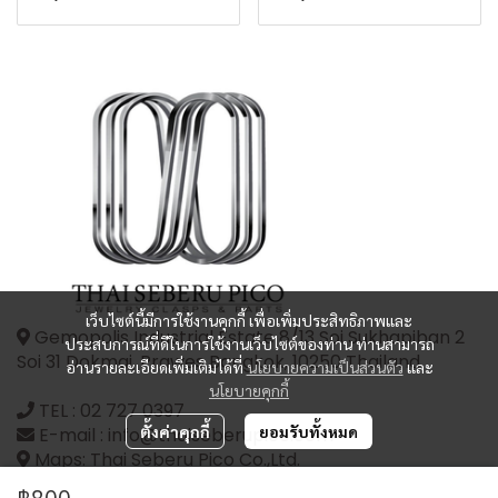
เว็บไซต์นี้มีการใช้งานคุกกี้ เพื่อเพิ่มประสิทธิภาพและ
Gemopolis Industrial Estate 8/13 Soi Sukhapiban 2
ประสบการณ์ที่ดีในการใช้งานเว็บไซต์ของท่าน ท่านสามารถ
Soi 31 Dokmai, Prawes Bangkok, 10250 Thailand
อ่านรายละเอียดเพิ่มเติมได้ที่
นโยบายความเป็นส่วนตัว
และ
นโยบายคุกกี้
TEL :
02 727 0397
ตั้งค่าคุกกี้
ยอมรับทั้งหมด
E-mail : info@thaiseberupico.com
Maps: Thai Seberu Pico Co.,Ltd.