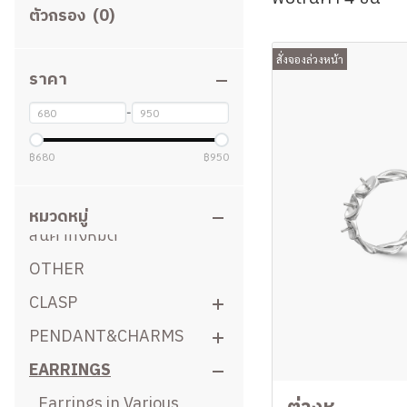
ตัวกรอง
(0)
สั่งจองล่วงหน้า
ราคา
-
฿680
฿950
หมวดหมู่
สินค้าทั้งหมด
OTHER
CLASP
PENDANT&CHARMS
C-Move
EARRINGS
Clip Clasp
Pendant
Clasp Ball
Pearl umbrella pendant
Earrings in Various