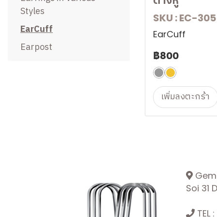
ต่างหู
Styles
Egg Clasp
Mask Charm
SKU : EC-305
EarCuff
Shortener
Charm
EarCuff
Earpost
Toggle
฿800
Magnet Earring
Ring Part
RINGS
เพิ่มลงตะกร้า
NEW IN
BRACELET
Ice Cream
BANGLE
Little Bear
BROOCH
Luminous Clover
BUTTERFLY
Lines of Harmony
Gemop
Soi 31
INFINITY HOOK
DualAxis
INTERLINK
Winter Celebration
TEL :