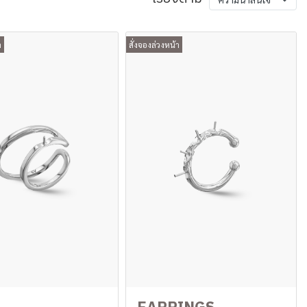
า
สั่งจองล่วงหน้า