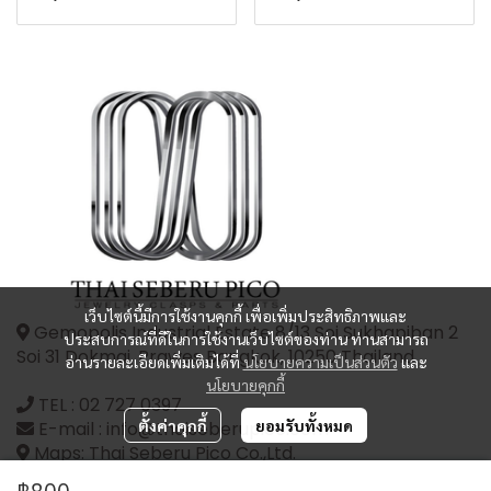
เว็บไซต์นี้มีการใช้งานคุกกี้ เพื่อเพิ่มประสิทธิภาพและ
Gemopolis Industrial Estate 8/13 Soi Sukhapiban 2
ประสบการณ์ที่ดีในการใช้งานเว็บไซต์ของท่าน ท่านสามารถ
Soi 31 Dokmai, Prawes Bangkok, 10250 Thailand
อ่านรายละเอียดเพิ่มเติมได้ที่
นโยบายความเป็นส่วนตัว
และ
นโยบายคุกกี้
TEL :
02 727 0397
ตั้งค่าคุกกี้
ยอมรับทั้งหมด
E-mail : info@thaiseberupico.com
Maps: Thai Seberu Pico Co.,Ltd.