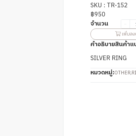
SKU : TR-152
฿950
จำนวน
เพิ่มลง
คำอธิบายสินค้าแ
SILVER RING
หมวดหมู่:
OTHER
,
R