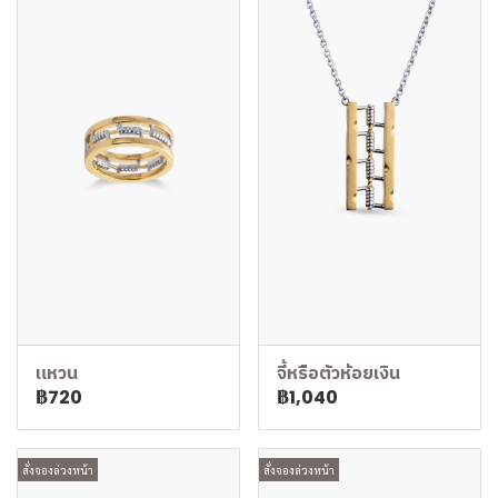
แหวน
จี้หรือตัวห้อยเงิน
฿720
฿1,040
สั่งจองล่วงหน้า
สั่งจองล่วงหน้า