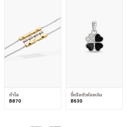
กำไล
จี้หรือตัวห้อยเงิน
฿870
฿530