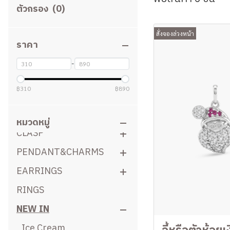
ตัวกรอง
(0)
สั่งจองล่วงหน้า
ราคา
-
฿310
฿890
สินค้าทั้งหมด
OTHER
หมวดหมู่
CLASP
PENDANT&CHARMS
C-Move
EARRINGS
Clip Clasp
Pendant
RINGS
Clasp Ball
Pearl umbrella pendant
Earrings in Various
Styles
NEW IN
Egg Clasp
Mask Charm
EarCuff
Shortener
Charm
Ice Cream