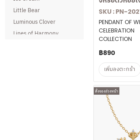
จี้หรือตัวห้อยเ
Earpost
Toggle
Little Bear
SKU : PN-202
Magnet Earring
Ring Part
Luminous Clover
PENDANT OF W
CELEBRATION
Lines of Harmony
COLLECTION
DualAxis
฿890
Winter Celebration
Collection
เพิ่มลงตะกร้า
Vintage Style
A Pure Drop
สั่งจองล่วงหน้า
Day & Night
Daisy In Love
A Pretty Girl Zone
Wonderful Color In The