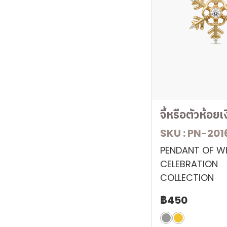
World
Minimal Style
BRACELET
BANGLE
BROOCH
BUTTERFLY
จี้หรือตัวห้อยเ
INFINITY HOOK
SKU : PN-201
INTERLINK
PENDANT OF W
SPRING LOCK
CELEBRATION
DOUBLE LOCK
COLLECTION
BAR
฿450
PART