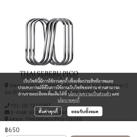
เว็บไซต์นี้มีการใช้งานคุกกี้ เพื่อเพิ่มประสิทธิภาพและ
Gemopolis Industrial Estate 8/13 Soi Sukhapiban 2
ประสบการณ์ที่ดีในการใช้งานเว็บไซต์ของท่าน ท่านสามารถ
Soi 31 Dokmai, Prawes Bangkok, 10250 Thailand
อ่านรายละเอียดเพิ่มเติมได้ที่
นโยบายความเป็นส่วนตัว
และ
นโยบายคุกกี้
TEL :
02 727 0397
ตั้งค่าคุกกี้
ยอมรับทั้งหมด
E-mail : info@thaiseberupico.com
Maps: Thai Seberu Pico Co.,Ltd.
฿650