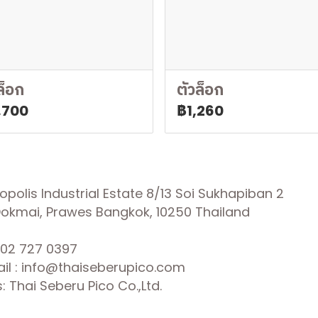
ล็อก
ตัวล็อก
,700
฿1,260
olis Industrial Estate 8/13 Soi Sukhapiban 2
 Dokmai, Prawes Bangkok, 10250 Thailand
02 727 0397
il : info@thaiseberupico.com
 Thai Seberu Pico Co.,Ltd.