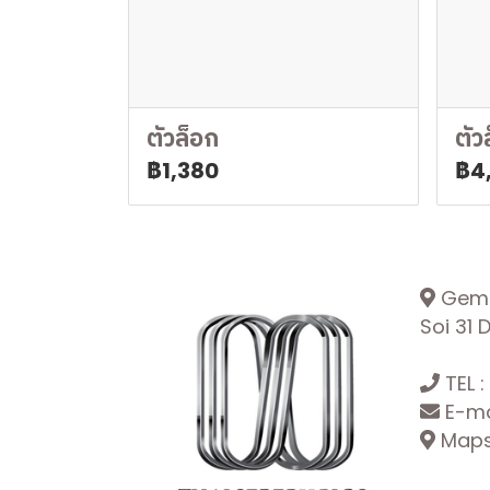
ตัวล็อก
ตัว
฿1,380
฿4
Gemop
Soi 31
TEL :
E-ma
Maps: