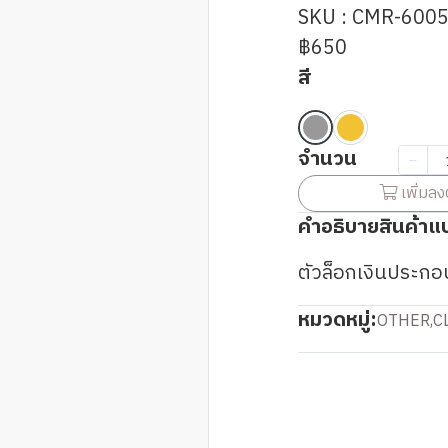
SKU : CMR-600
฿650
สี
จำนวน
เพิ่มลง
คำอธิบายสินค้าแ
ตัวล็อกเงินประกอ
หมวดหมู่:
OTHER
,
C