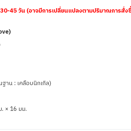
30-45 วัน (อาจมีการเปลี่ยนแปลงตามปริมาณการสั่งซื
ove)
)
้นฐาน : เคลือบนิกเกิล)
ม. × 16 มม.