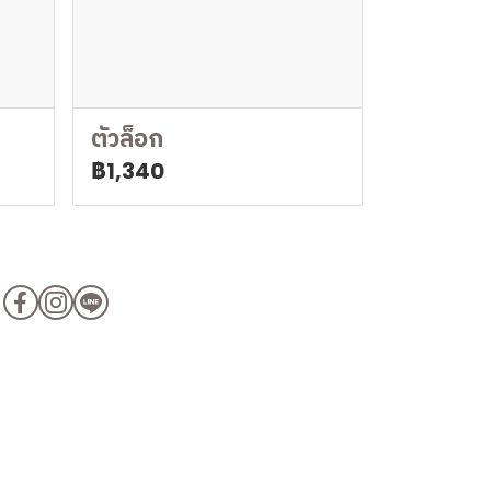
ตัวล็อก
฿1,340