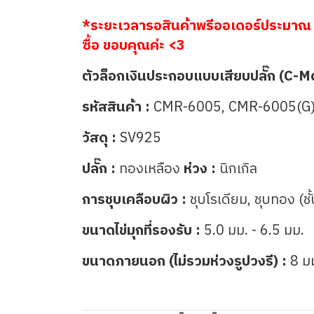
*ระยะเวลารอสินค้าพรีออเดอร์ประมาณ 
ซื้อ ขอบคุณค่ะ <3
ตัวล็อกเงินประกอบแบบเสียบปลั๊ก (C-M
รหัสสินค้า :
CMR-6005, CMR-6005(G
วัสดุ :
SV925
ปลั๊ก :
ทองเหลือง
ห่วง :
นิกเกิล
การชุบเคลือบผิว :
ชุบโรเดียม, ชุบทอง (ชั
ขนาดไข่มุกที่รองรับ :
5.0 มม. - 6.5 มม.
ขนาดภายนอก (ไม่รวมห่วงรูปวงรี) :
8 ม