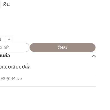
5
เงิน
ตะกร้า
ซื้อเลย
บบย่อ
บแบบเสียบปลั๊ก
LASP
,
C-Move