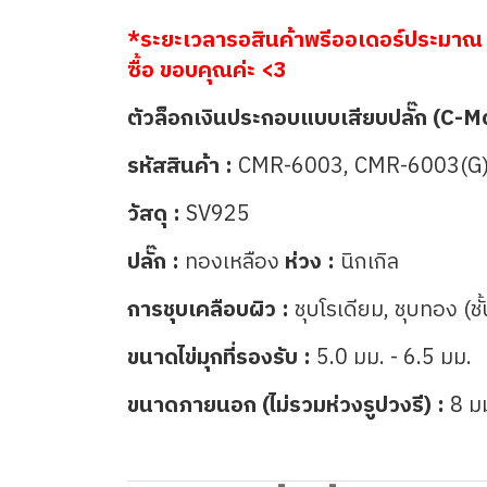
*ระยะเวลารอสินค้าพรีออเดอร์ประมาณ 
ซื้อ ขอบคุณค่ะ <3
ตัวล็อกเงินประกอบแบบเสียบปลั๊ก (C-M
รหัสสินค้า :
CMR-6003,
CMR-6003(G
วัสดุ :
SV925
ปลั๊ก :
ทองเหลือง
ห่วง :
นิกเกิล
การชุบเคลือบผิว :
ชุบโรเดียม, ชุบทอง (ชั
ขนาดไข่มุกที่รองรับ :
5.0 มม. - 6.5 มม.
ขนาดภายนอก (ไม่รวมห่วงรูปวงรี) :
8 ม