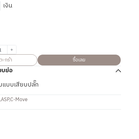
3
เงิน
ตะกร้า
ซื้อเลย
บบย่อ
บแบบเสียบปลั๊ก
LASP
,
C-Move