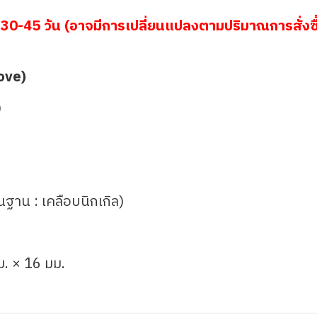
30-45 วัน (อาจมีการเปลี่ยนแปลงตามปริมาณการสั่งซื
ove)
)
้นฐาน : เคลือบนิกเกิล)
ม. × 16 มม.