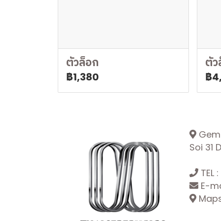
ตัวล็อก
ตัว
฿1,380
฿4
Gemop
Soi 31
TEL :
E-ma
Maps: