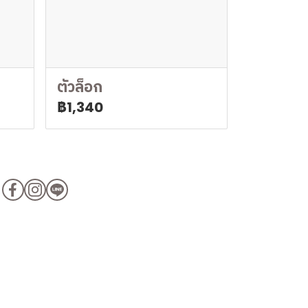
ตัวล็อก
฿1,340