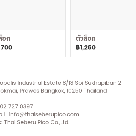
ล็อก
ตัวล็อก
,700
฿1,260
olis Industrial Estate 8/13 Soi Sukhapiban 2
 Dokmai, Prawes Bangkok, 10250 Thailand
02 727 0397
il : info@thaiseberupico.com
 Thai Seberu Pico Co.,Ltd.