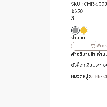
SKU : CMR-600
฿650
สี
จำนวน
เพิ่มลง
คำอธิบายสินค้าแ
ตัวล็อกเงินประกอ
หมวดหมู่:
OTHER
,
C