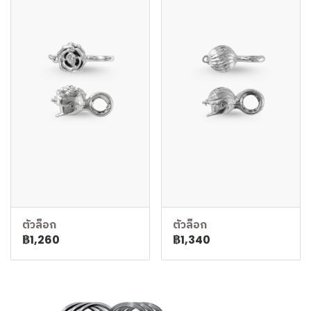
ตัวล็อก
ตัวล็อก
฿1,260
฿1,340