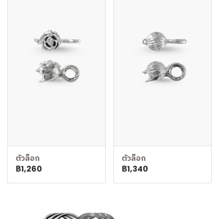
ตัวล็อก
ตัวล็อก
฿1,260
฿1,340