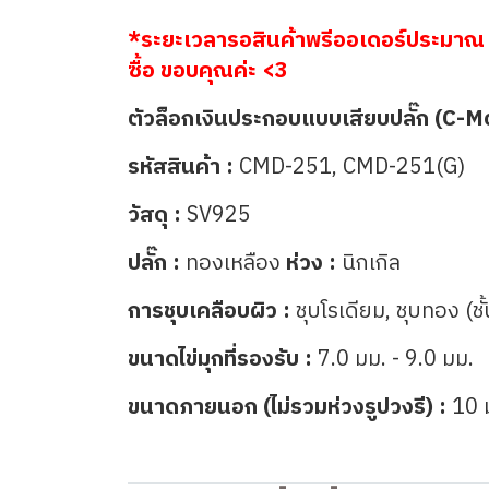
*ระยะเวลารอสินค้าพรีออเดอร์ประมาณ 
ซื้อ ขอบคุณค่ะ <3
ตัวล็อกเงินประกอบแบบเสียบปลั๊ก (C-M
รหัสสินค้า :
CMD-251,
CMD-251(G)
วัสดุ :
SV925
ปลั๊ก :
ทองเหลือง
ห่วง :
นิกเกิล
การชุบเคลือบผิว :
ชุบโรเดียม, ชุบทอง (ชั
ขนาดไข่มุกที่รองรับ :
7.0 มม. - 9.0 มม.
ขนาดภายนอก (ไม่รวมห่วงรูปวงรี) :
10 