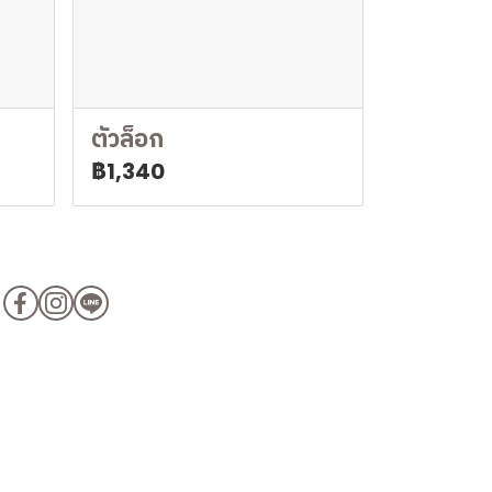
ตัวล็อก
฿1,340