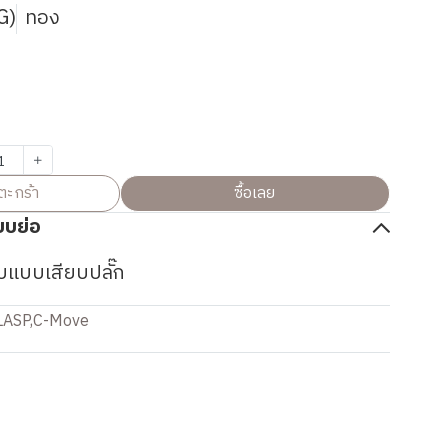
G)
ทอง
ตะกร้า
ซื้อเลย
บบย่อ
บแบบเสียบปลั๊ก
LASP
,
C-Move