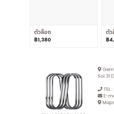
ตัวล็อก
ตัว
฿1,380
฿4
Gemop
Soi 31
TEL :
E-ma
Maps: