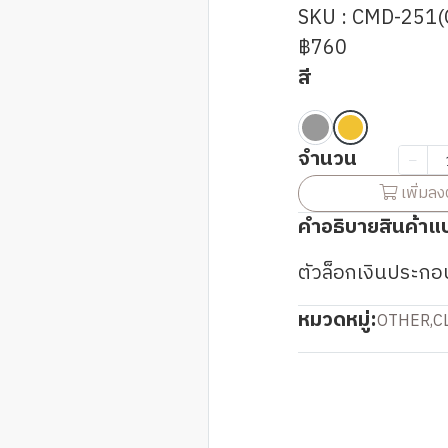
SKU : CMD-251(
฿760
สี
จำนวน
เพิ่มลง
คำอธิบายสินค้าแ
ตัวล็อกเงินประกอ
หมวดหมู่:
OTHER
,
C