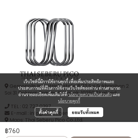
เว็บไซต์นี้มีการใช้งานคุกกี้ เพื่อเพิ่มประสิทธิภาพและ
Gemopolis Industrial Estate 8/13 Soi Sukhapiban 2
ประสบการณ์ที่ดีในการใช้งานเว็บไซต์ของท่าน ท่านสามารถ
Soi 31 Dokmai, Prawes Bangkok, 10250 Thailand
อ่านรายละเอียดเพิ่มเติมได้ที่
นโยบายความเป็นส่วนตัว
และ
นโยบายคุกกี้
TEL :
02 727 0397
ตั้งค่าคุกกี้
ยอมรับทั้งหมด
E-mail : info@thaiseberupico.com
Maps: Thai Seberu Pico Co.,Ltd.
฿760