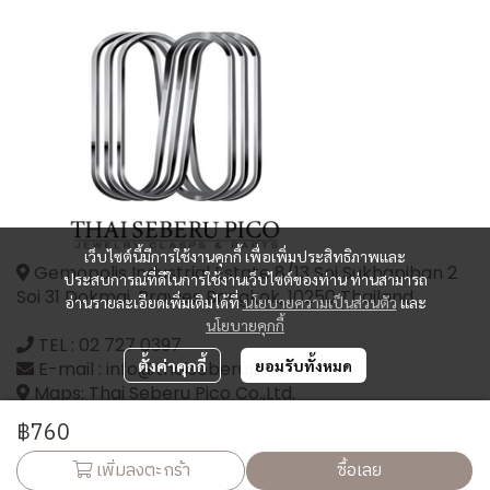
เว็บไซต์นี้มีการใช้งานคุกกี้ เพื่อเพิ่มประสิทธิภาพและ
Gemopolis Industrial Estate 8/13 Soi Sukhapiban 2
ประสบการณ์ที่ดีในการใช้งานเว็บไซต์ของท่าน ท่านสามารถ
Soi 31 Dokmai, Prawes Bangkok, 10250 Thailand
อ่านรายละเอียดเพิ่มเติมได้ที่
นโยบายความเป็นส่วนตัว
และ
นโยบายคุกกี้
TEL :
02 727 0397
ตั้งค่าคุกกี้
ยอมรับทั้งหมด
E-mail : info@thaiseberupico.com
Maps: Thai Seberu Pico Co.,Ltd.
฿760
เพิ่มลงตะกร้า
ซื้อเลย