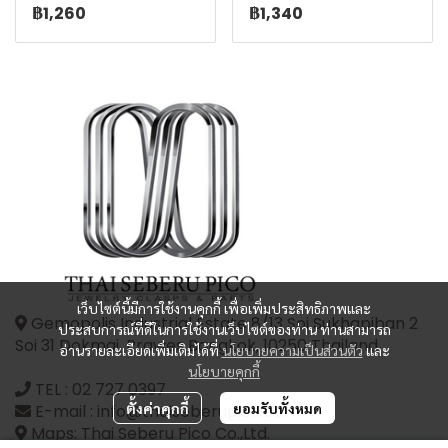
฿1,260
฿1,340
เว็บไซต์นี้มีการใช้งานคุกกี้ เพื่อเพิ่มประสิทธิภาพและ
Gemopolis Industrial Estate 8/13 Soi Sukhapiban 2
ประสบการณ์ที่ดีในการใช้งานเว็บไซต์ของท่าน ท่านสามารถ
Soi 31 Dokmai, Prawes Bangkok, 10250 Thailand
อ่านรายละเอียดเพิ่มเติมได้ที่
นโยบายความเป็นส่วนตัว
และ
นโยบายคุกกี้
TEL :
02 727 0397
ตั้งค่าคุกกี้
ยอมรับทั้งหมด
E-mail : info@thaiseberupico.com
Maps: Thai Seberu Pico Co.,Ltd.