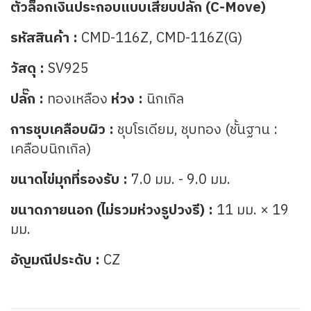
ตัวล็อกเงินประกอบแบบเสียบปลั๊ก (C-Move)
รหัสสินค้า :
CMD-116Z, CMD-116Z(G)
วัสดุ :
SV925
ปลั๊ก :
ทองเหลือง
ห่วง :
นิกเกิล
การชุบเคลือบผิว :
ชุบโรเดียม, ชุบทอง (ชั้นฐาน :
เคลือบนิกเกิล)
ขนาดไข่มุกที่รองรับ :
7.0 มม. - 9.0 มม.
ขนาดภายนอก (ไม่รวมห่วงรูปวงรี) :
11 มม. × 19
มม.
อัญมณีประดับ :
CZ