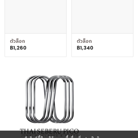
ตัวล็อก
ตัวล็อก
฿1,260
฿1,340