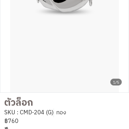
1/5
ตัวล็อก
SKU : CMD-204 (G)
ทอง
฿760