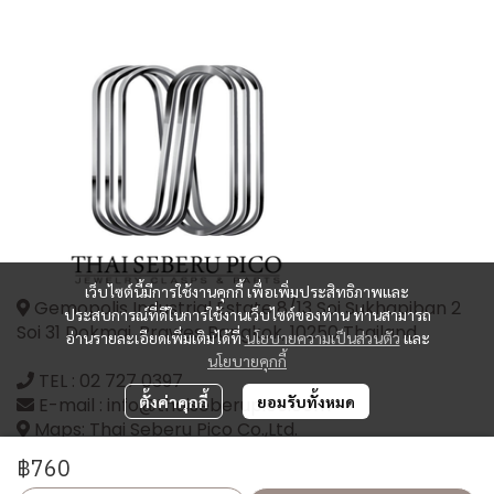
เว็บไซต์นี้มีการใช้งานคุกกี้ เพื่อเพิ่มประสิทธิภาพและ
Gemopolis Industrial Estate 8/13 Soi Sukhapiban 2
ประสบการณ์ที่ดีในการใช้งานเว็บไซต์ของท่าน ท่านสามารถ
Soi 31 Dokmai, Prawes Bangkok, 10250 Thailand
อ่านรายละเอียดเพิ่มเติมได้ที่
นโยบายความเป็นส่วนตัว
และ
นโยบายคุกกี้
TEL :
02 727 0397
ตั้งค่าคุกกี้
ยอมรับทั้งหมด
E-mail : info@thaiseberupico.com
Maps: Thai Seberu Pico Co.,Ltd.
฿760