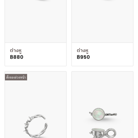
ต่างหู
ต่างหู
฿880
฿950
สั่งจองล่วงหน้า