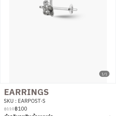
1/1
EARRINGS
SKU : EARPOST-S
฿100
฿110