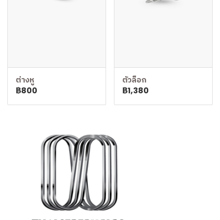
ต่างหู
ตัวล็อก
฿800
฿1,380