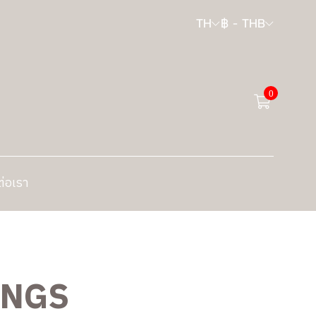
TH
฿
-
THB
0
ต่อเรา
INGS