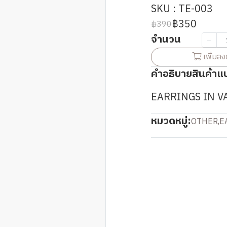
SKU : TE-003
฿350
฿390
จำนวน
เพิ่มลง
คำอธิบายสินค้าแ
EARRINGS IN V
หมวดหมู่:
OTHER
,
E