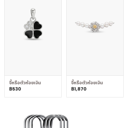
จี้หรือตัวห้อยเงิน
จี้หรือตัวห้อยเงิน
฿530
฿1,870