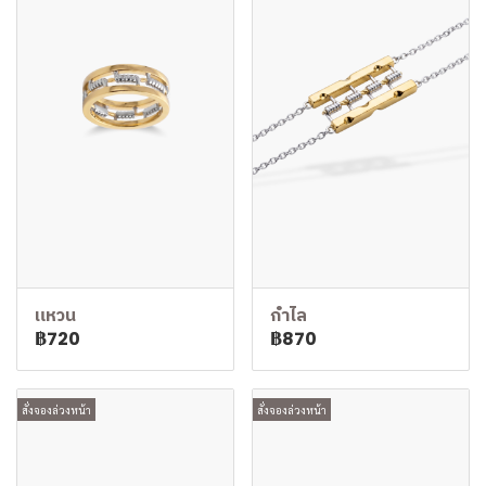
แหวน
กำไล
฿720
฿870
สั่งจองล่วงหน้า
สั่งจองล่วงหน้า