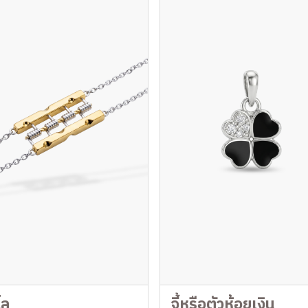
ไล
จี้หรือตัวห้อยเงิน