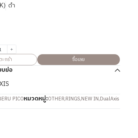
K)
ดำ
ตะกร้า
ซื้อเลย
บบย่อ
XIS
หมวดหมู่:
BERU PICO
OTHER
,
RINGS
,
NEW IN
,
DualAxis