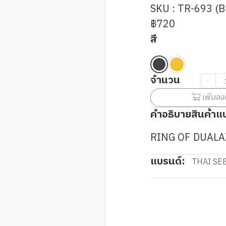
SKU : TR-693 (B
฿720
สี
จำนวน
เพิ่มลง
คำอธิบายสินค้าแ
RING OF DUALA
แบรนด์:
THAI SE