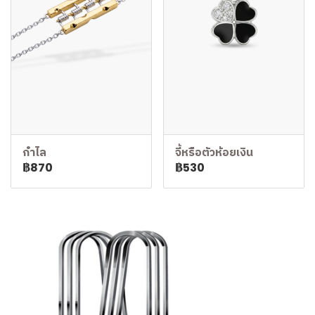
กำไล
จี้หรือตัวห้อยเงิน
฿870
฿530