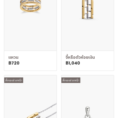
แหวน
จี้หรือตัวห้อยเงิน
฿720
฿1,040
สั่งจองล่วงหน้า
สั่งจองล่วงหน้า