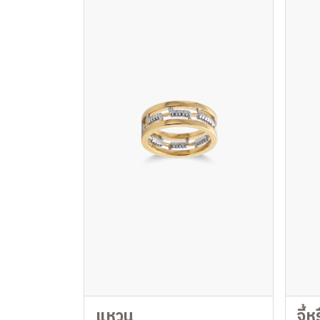
แหวน
จี้