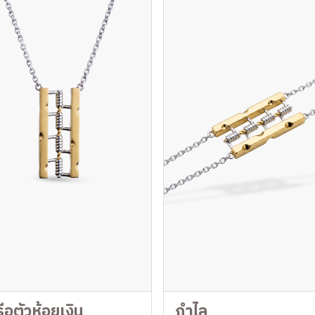
หรือตัวห้อยเงิน
กำไล