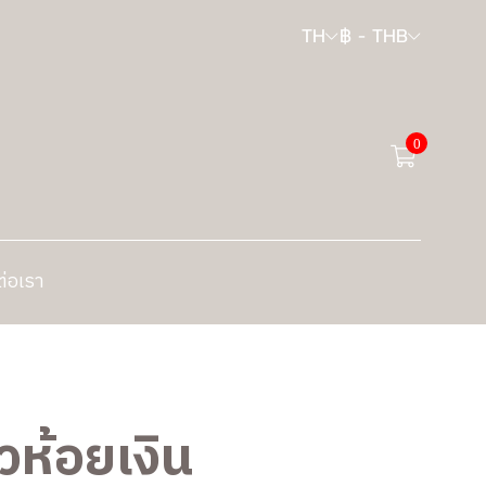
TH
฿
-
THB
0
ต่อเรา
ัวห้อยเงิน