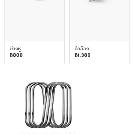
ต่างหู
ตัวล็อก
฿800
฿1,380