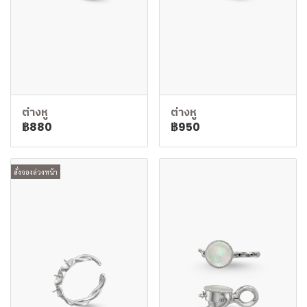
ต่างหู
ต่างหู
฿880
฿950
สั่งจองล่วงหน้า