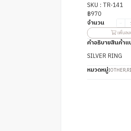
SKU : TR-141
฿970
จำนวน
เพิ่มลง
คำอธิบายสินค้าแ
SILVER RING
หมวดหมู่:
OTHER
,
R