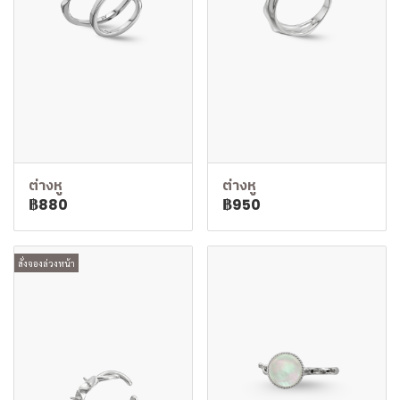
ต่างหู
ต่างหู
฿880
฿950
สั่งจองล่วงหน้า