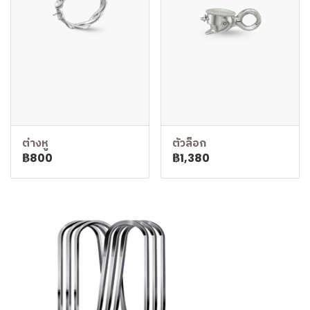
ต่างหู
ตัวล็อก
฿800
฿1,380