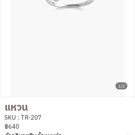
1/2
แหวน
SKU : TR-207
฿640