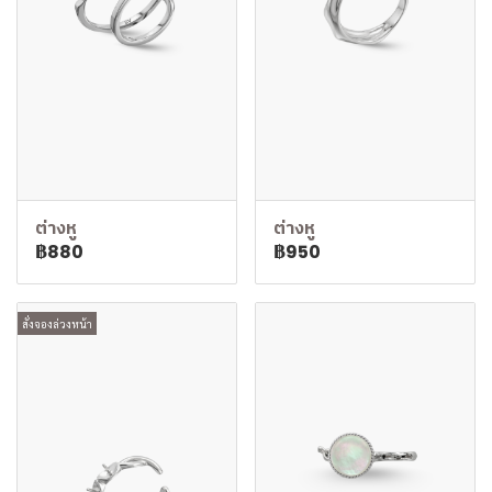
ต่างหู
ต่างหู
฿880
฿950
สั่งจองล่วงหน้า