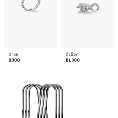
ต่างหู
ตัวล็อก
฿800
฿1,380