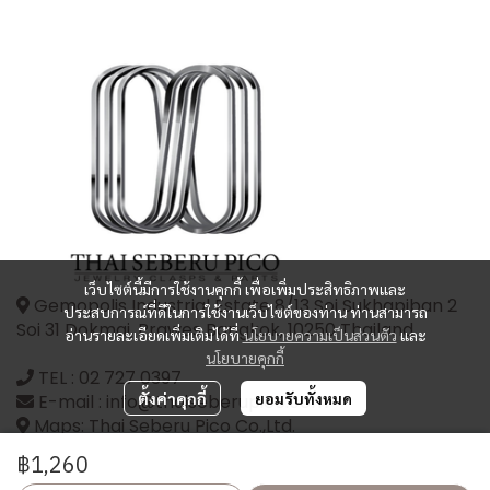
เว็บไซต์นี้มีการใช้งานคุกกี้ เพื่อเพิ่มประสิทธิภาพและ
Gemopolis Industrial Estate 8/13 Soi Sukhapiban 2
ประสบการณ์ที่ดีในการใช้งานเว็บไซต์ของท่าน ท่านสามารถ
Soi 31 Dokmai, Prawes Bangkok, 10250 Thailand
อ่านรายละเอียดเพิ่มเติมได้ที่
นโยบายความเป็นส่วนตัว
และ
นโยบายคุกกี้
TEL :
02 727 0397
ตั้งค่าคุกกี้
ยอมรับทั้งหมด
E-mail : info@thaiseberupico.com
Maps: Thai Seberu Pico Co.,Ltd.
฿1,260