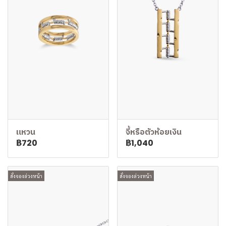
แหวน
จี้หรือตัวห้อยเงิน
฿720
฿1,040
สั่งจองล่วงหน้า
สั่งจองล่วงหน้า