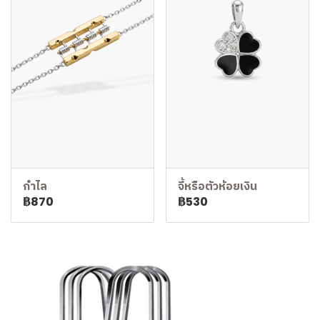
กำไล
จี้หรือตัวห้อยเงิน
฿870
฿530