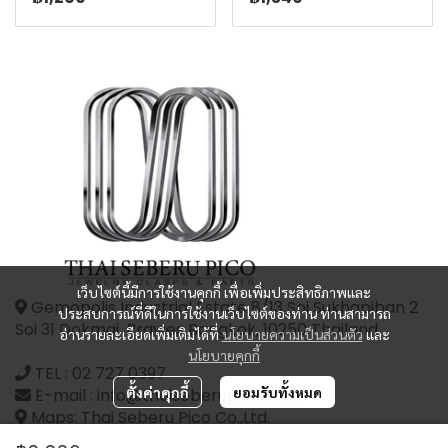
เว็บไซต์นี้มีการใช้งานคุกกี้ เพื่อเพิ่มประสิทธิภาพและ
Gemopolis Industrial Estate 8/13 Soi Sukhapiban 2
ประสบการณ์ที่ดีในการใช้งานเว็บไซต์ของท่าน ท่านสามารถ
Soi 31 Dokmai, Prawes Bangkok, 10250 Thailand
อ่านรายละเอียดเพิ่มเติมได้ที่
นโยบายความเป็นส่วนตัว
และ
นโยบายคุกกี้
TEL :
02 727 0397
ตั้งค่าคุกกี้
ยอมรับทั้งหมด
E-mail : info@thaiseberupico.com
Maps: Thai Seberu Pico Co.,Ltd.