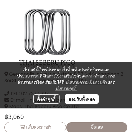
เว็บไซต์นี้มีการใช้งานคุกกี้ เพื่อเพิ่มประสิทธิภาพและ
Gemopolis Industrial Estate 8/13 Soi Sukhapiban 2
ประสบการณ์ที่ดีในการใช้งานเว็บไซต์ของท่าน ท่านสามารถ
Soi 31 Dokmai, Prawes Bangkok, 10250 Thailand
อ่านรายละเอียดเพิ่มเติมได้ที่
นโยบายความเป็นส่วนตัว
และ
นโยบายคุกกี้
TEL :
02 727 0397
ตั้งค่าคุกกี้
ยอมรับทั้งหมด
E-mail : info@thaiseberupico.com
Maps: Thai Seberu Pico Co.,Ltd.
฿3,060
เพิ่มลงตะกร้า
ซื้อเลย