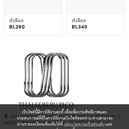
ตัวล็อก
ตัวล็อก
฿1,260
฿1,340
เว็บไซต์นี้มีการใช้งานคุกกี้ เพื่อเพิ่มประสิทธิภาพและ
Gemopolis Industrial Estate 8/13 Soi Sukhapiban 2
ประสบการณ์ที่ดีในการใช้งานเว็บไซต์ของท่าน ท่านสามารถ
Soi 31 Dokmai, Prawes Bangkok, 10250 Thailand
อ่านรายละเอียดเพิ่มเติมได้ที่
นโยบายความเป็นส่วนตัว
และ