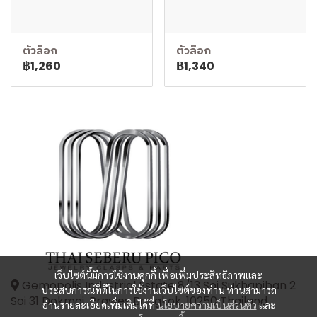
ตัวล็อก
ตัวล็อก
฿1,260
฿1,340
เว็บไซต์นี้มีการใช้งานคุกกี้ เพื่อเพิ่มประสิทธิภาพและ
Gemopolis Industrial Estate 8/13 Soi Sukhapiban 2
ประสบการณ์ที่ดีในการใช้งานเว็บไซต์ของท่าน ท่านสามารถ
Soi 31 Dokmai, Prawes Bangkok, 10250 Thailand
อ่านรายละเอียดเพิ่มเติมได้ที่
นโยบายความเป็นส่วนตัว
และ