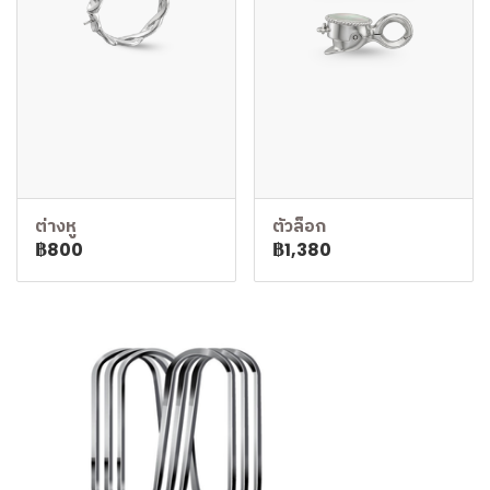
ต่างหู
ตัวล็อก
฿800
฿1,380