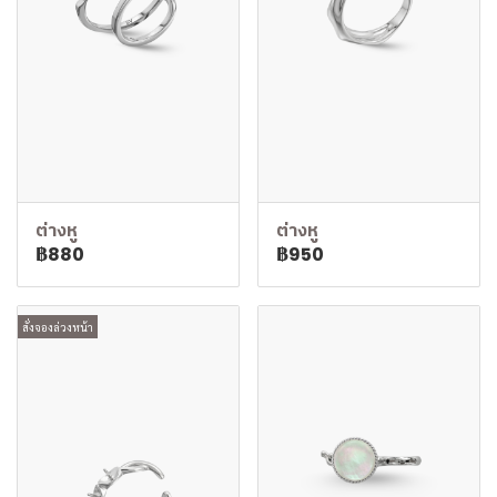
ต่างหู
ต่างหู
฿880
฿950
สั่งจองล่วงหน้า