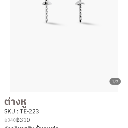
1/2
ต่างหู
SKU : TE-223
฿310
฿340