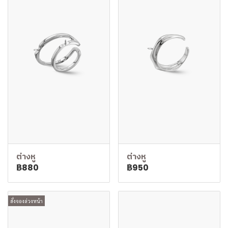
ต่างหู
ต่างหู
฿880
฿950
สั่งจองล่วงหน้า