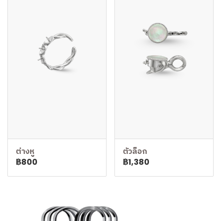
ต่างหู
ตัวล็อก
฿800
฿1,380