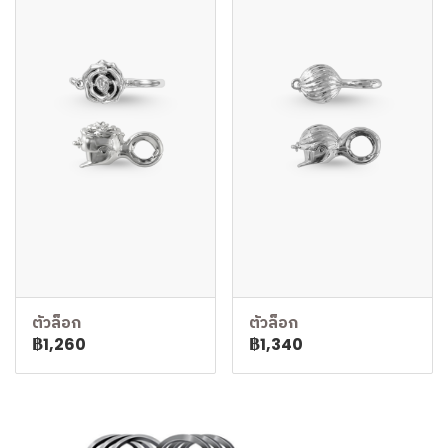
ตัวล็อก
ตัวล็อก
฿1,260
฿1,340