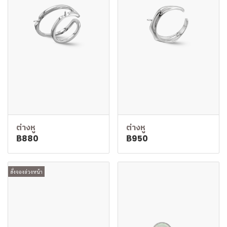
ต่างหู
ต่างหู
฿880
฿950
สั่งจองล่วงหน้า