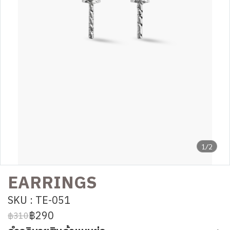
1/2
EARRINGS
SKU : TE-051
฿290
฿310