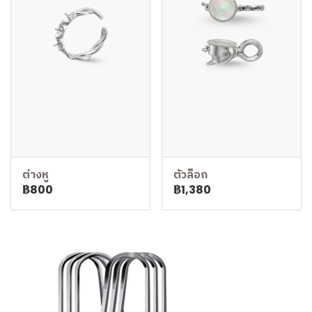
ต่างหู
ตัวล็อก
฿800
฿1,380