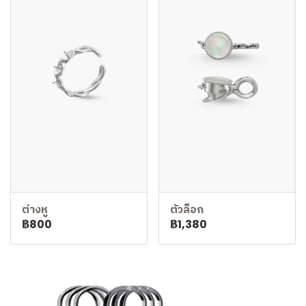
ต่างหู
ตัวล็อก
฿800
฿1,380