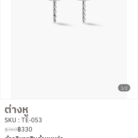
1/2
ต่างหู
SKU : TE-053
฿330
฿360