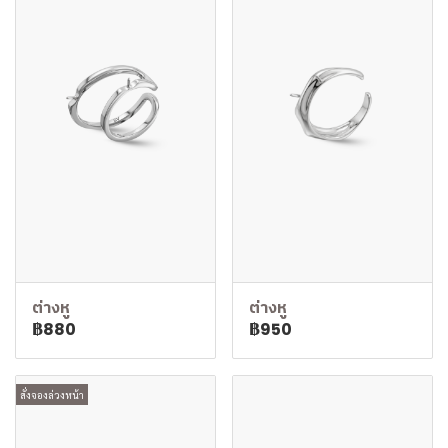
ต่างหู
ต่างหู
฿880
฿950
สั่งจองล่วงหน้า