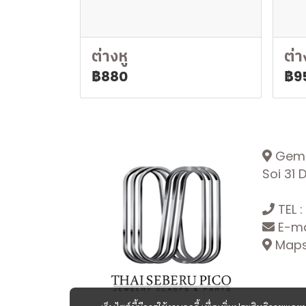
ต่างหู
ต่า
฿880
฿9
Gemop
Soi 31
TEL :
E-ma
Maps: