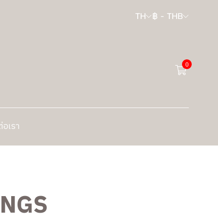
TH
฿
-
THB
0
ต่อเรา
INGS