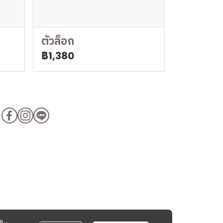
ตัวล็อก
฿1,380