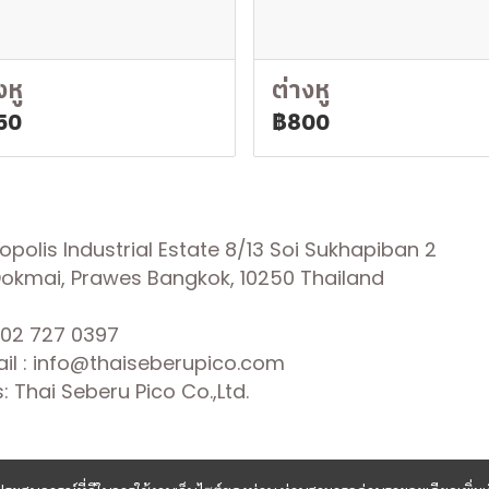
งหู
ต่างหู
50
฿800
olis Industrial Estate 8/13 Soi Sukhapiban 2
 Dokmai, Prawes Bangkok, 10250 Thailand
02 727 0397
il : info@thaiseberupico.com
 Thai Seberu Pico Co.,Ltd.