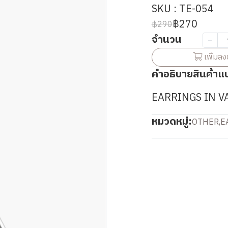
SKU : TE-054
฿270
฿290
จำนวน
เพิ่มลง
คำอธิบายสินค้าแ
EARRINGS IN V
หมวดหมู่:
OTHER
,
E