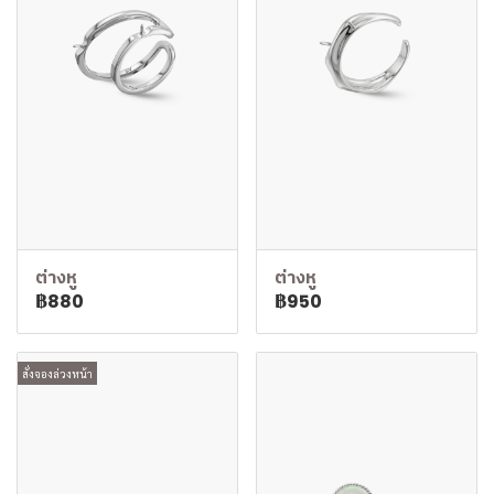
ต่างหู
ต่างหู
฿880
฿950
สั่งจองล่วงหน้า