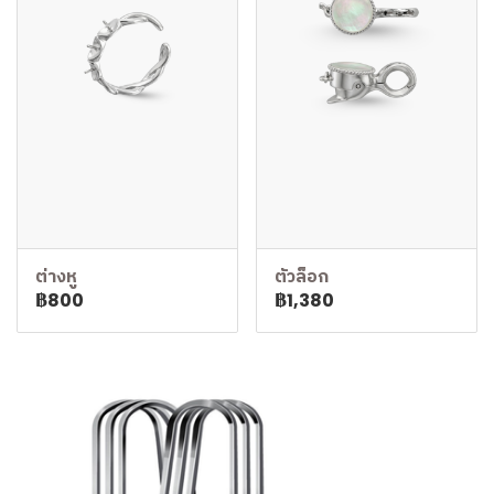
ต่างหู
ตัวล็อก
฿800
฿1,380