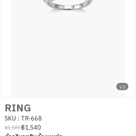
1/2
RING
SKU : TR-668
฿1,540
฿1,580