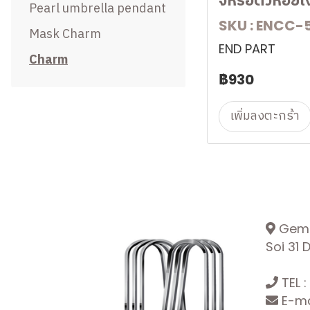
จี้หรือตัวห้อยเ
Clasp Ball
Pearl umbrella pendant
SKU : ENCC-
Egg Clasp
Mask Charm
END PART
Shortener
Charm
฿930
EARRINGS
Toggle
RINGS
Ring Part
Earrings in Various
เพิ่มลงตะกร้า
Styles
NEW IN
EarCuff
BRACELET
Ice Cream
Earpost
BANGLE
Little Bear
Magnet Earring
BROOCH
Luminous Clover
Gemop
BUTTERFLY
Lines of Harmony
Soi 31
INFINITY HOOK
DualAxis
TEL :
INTERLINK
Winter Celebration
E-ma
Collection