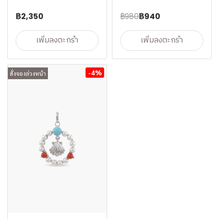
฿2,350
฿980
฿940
เพิ่มลงตะกร้า
เพิ่มลงตะกร้า
-4%
สั่งจองล่วงหน้า