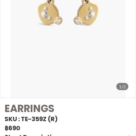
1/2
EARRINGS
SKU : TE-359Z (R)
฿690