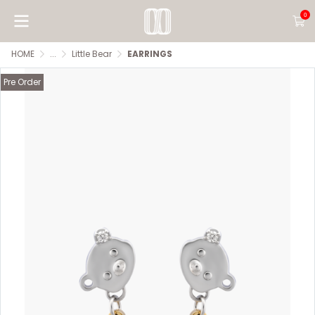
0
HOME
...
Little Bear
EARRINGS
Pre Order