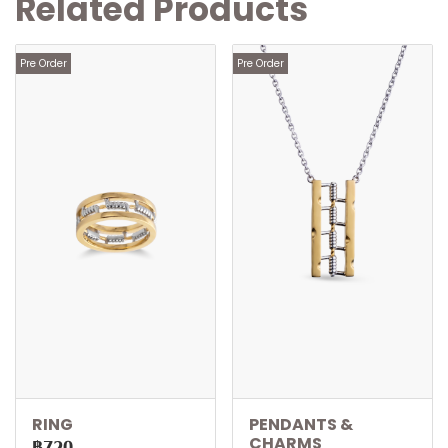
Related Products
Pre Order
Pre Order
RING
PENDANTS &
CHARMS
฿720