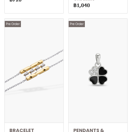
฿1,040
Pre Order
Pre Order
BRACELET
PENDANTS &