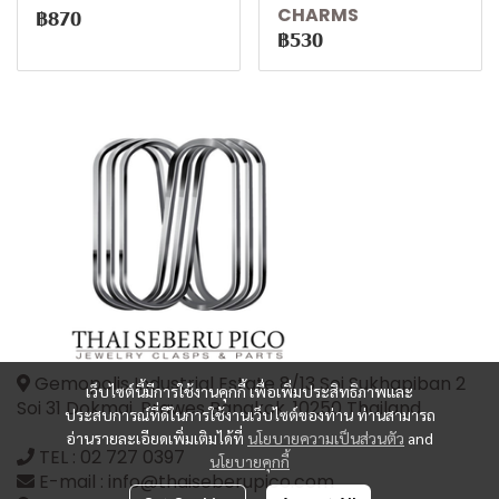
CHARMS
฿870
฿530
Gemopolis Industrial Estate 8/13 Soi Sukhapiban 2
เว็บไซต์นี้มีการใช้งานคุกกี้ เพื่อเพิ่มประสิทธิภาพและ
Soi 31 Dokmai, Prawes Bangkok, 10250 Thailand
ประสบการณ์ที่ดีในการใช้งานเว็บไซต์ของท่าน ท่านสามารถ
อ่านรายละเอียดเพิ่มเติมได้ที่
นโยบายความเป็นส่วนตัว
and
TEL :
02 727 0397
นโยบายคุกกี้
E-mail : info@thaiseberupico.com